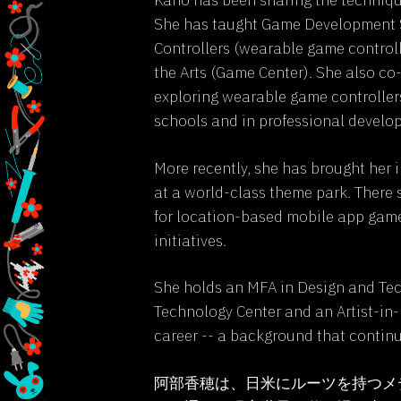
Kaho has been sharing the techniqu
She has taught Game Development S
Controllers (wearable game controll
the Arts (Game Center). She also co
exploring wearable game controller
schools and in professional develo
More recently, she has brought her 
at a world-class theme park. There
for location-based mobile app game
initiatives.
She holds an MFA in Design and Te
Technology Center and an Artist-in
career -- a background that continu
阿部香穂は、日米にルーツを持つメ