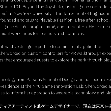
es and concepts behind her work in informal and formal le
tudio 101, Beyond the Joystick (custom game controller
ers) at New York University's Tandon School of Engineerin
-founded and taught Playable Fashion, a free after-school
s, game design, programming, and fabrication. Her curric
pment workshops for teachers and librarians.
interactive design expertise to commercial applications, s
 she worked on custom controllers for VR walkthrough expe
s that encouraged guests to explore the park through pla
chnology from Parsons School of Design and has been a Fe
-Residence at the NYU Game Innovation Lab. She worked as
es to inform her approach to wearable technology and play
ディアアーティスト兼ゲームデザイナーで、現在は東京を