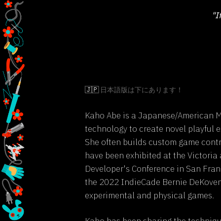
"I
🇯🇵
日本語版は下にあります！
Kaho Abe is a Japanese/American Me
technology to create novel playful e
She often builds custom game contr
have been exhibited at the Victori
Developer's Conference in San Franc
the 2022 IndieCade Bernie DeKoven B
experimental and physical games.