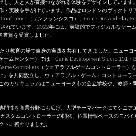
出し、人と人が直接つながれる体験をデザインしています
作・実験を手がけています。作品はロンドンのヴィクトリ
 Conference（サンフランシスコ）、Come Out and Play
）などで展示されています。2022年には、実験的でフィジカルな
ig Fun名誉賞を受賞しました。
わたり教育の場で自身の実践を共有してきました。ニューヨ
ター）では、Game Development Studio 101・Beyo
s Game Controllers（ウェアラブルゲームコントロ
ashion」を共同設立し、ウェアラブル・ゲーム・コントローラ
このカリキュラムはニューヨーク市の公立学校や、教師・
専門性を商業分野にも広げ、大型テーマパークにてシニア
けカスタムコントローラーの開発、位置情報ベースのモバイ
ェクトに携わりました。