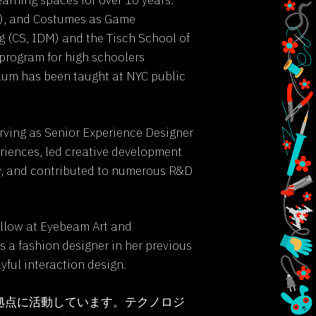
arning spaces for over 10 years.
s), and Costumes as Game
g (CS, IDM) and the Tisch School of
 program for high schoolers
ulum has been taught at NYC public
erving as Senior Experience Designer
riences, led creative development
y, and contributed to numerous R&D
llow at Eyebeam Art and
 a fashion designer in her previous
ful interaction design.
拠点に活動しています。テクノロジ