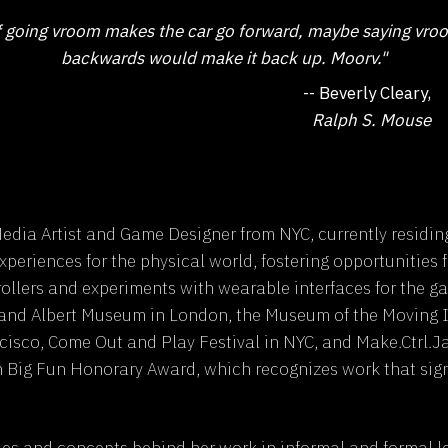
f going vroom makes the car go forward, maybe saying vro
backwards would make it back up. Moorv."
-- Beverly Cleary,
Ralph S. Mouse
dia Artist and Game Designer from NYC, currently residing
xperiences for the physical world, fostering opportunities 
ollers and experiments with wearable interfaces for the g
a and Albert Museum in London, the Museum of the Moving 
isco, Come Out and Play Festival in NYC, and Make.Ctrl.Jap
ig Fun Honorary Award, which recognizes work that signifi